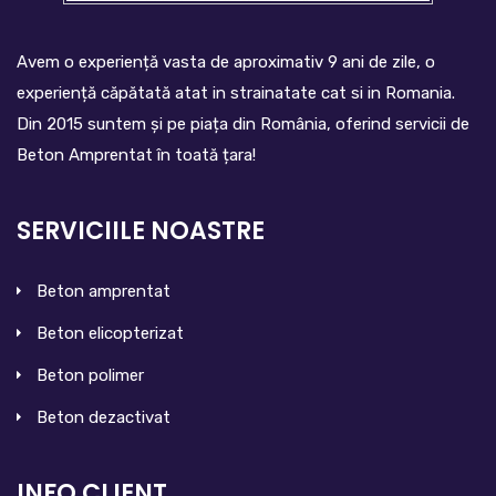
Avem o experiență vasta de aproximativ 9 ani de zile, o
experiență căpătată atat in strainatate cat si in Romania.
Din 2015 suntem și pe piața din România, oferind servicii de
Beton Amprentat în toată țara!
SERVICIILE NOASTRE
Beton amprentat
Beton elicopterizat
Beton polimer
Beton dezactivat
INFO CLIENT