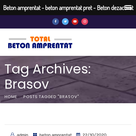
Beton amprentat - beton amprentat pret - Beton dezactivat
Tag Archives:
Brasov
HOME
POSTS TAGGED "BRASOV"
admin
beton amprentat
22/10/2020