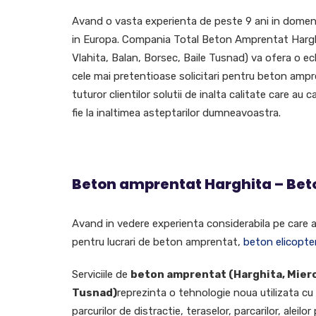
Avand o vasta experienta de peste 9 ani in domeniul
in Europa. Compania Total Beton Amprentat Harghit
Vlahita, Balan, Borsec, Baile Tusnad) va ofera o e
cele mai pretentioase solicitari pentru
beton ampr
tuturor clientilor solutii de inalta calitate care au 
fie la inaltimea asteptarilor dumneavoastra.
Beton amprentat Harghita – Bet
Avand in vedere experienta considerabila pe care 
pentru lucrari de beton amprentat,
beton elicopte
Serviciile de
beton amprentat (Harghita, Miercu
Tusnad)
reprezinta o tehnologie noua utilizata cu 
parcurilor de distractie, teraselor, parcarilor, alei