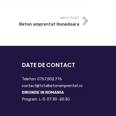
NEXT POST
Beton amprentat Hunedoara
DATE DE CONTACT
Telefon: 0757.502.776
contact@totalbetonamprentat.ro
ORIUNDE IN ROMANIA
Program: L-S: 07:30 -20:30