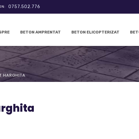
0757.502.776
ON:
SPRE
BETON AMPRENTAT
BETON ELICOPTERIZAT
BET
T HARGHITA
rghita