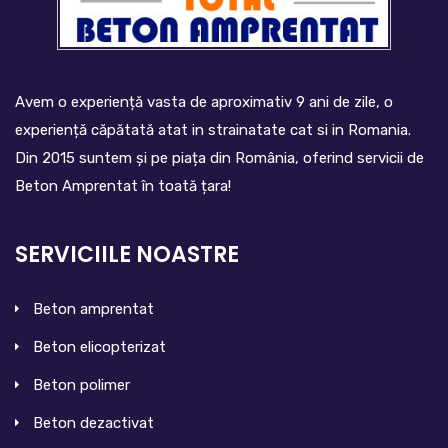
Avem o experiență vasta de aproximativ 9 ani de zile, o
experiență căpătată atat in strainatate cat si in Romania.
Din 2015 suntem și pe piața din România, oferind servicii de
Beton Amprentat în toată țara!
SERVICIILE NOASTRE
Beton amprentat
Beton elicopterizat
Beton polimer
Beton dezactivat