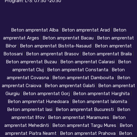
Program: L-S: 07:30 -20:30
Beton amprentat Alba
|
Beton amprentat Arad
|
Beton
amprentat Arges
|
Beton amprentat Bacau
|
Beton amprentat
Bihor
|
Beton amprentat Bistrita-Nasaud
|
Beton amprentat
Botosani
|
Beton amprentat Brasov
|
Beton amprentat Braila
|
Beton amprentat Buzau
|
Beton amprentat Calarasi
|
Beton
amprentat Cluj
|
Beton amprentat Constanta
|
Beton
amprentat Covasna
|
Beton amprentat Dambovita
|
Beton
amprentat Craiova
|
Beton amprentat Galati
|
Beton amprentat
Giurgiu
|
Beton amprentat Gorj
|
Beton amprentat Harghita
|
Beton amprentat Hunedoara
|
Beton amprentat Ialomita
|
Beton amprentat Iasi
|
Beton amprentat Bucuresti
|
Beton
amprentat Ilfov
|
Beton amprentat Maramures
|
Beton
amprentat Mehedinti
|
Beton amprentat Targu Mures
|
Beton
amprentat Piatra Neamt
|
Beton amprentat Prahova
|
Beton