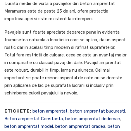
Durata medie de viata a pavajelor din beton amprentat
Maramures este de peste 25 de ani, ofera protectie
impotriva apei si este rezistent la intemperii.
Pavajele sunt foarte apreciate deoarece pune in evidenta
frumusetea naturala a locatiei in care se aplica, da un aspect
rustic dar in acelasi timp modern si rafinat suprafetelor.
Totul fara restrictii de culoare, ceea ce este un avantaj major
in comparatie cu clasicul pavaj din dale. Pavajul amprentat
este robust, durabil in timp, iarna nu aluneca. Cel mai
important se poate reinnoi aspectul de cate ori se doreste
prin aplicarea de lac pe suprafata lucrarii si inclusiv prin
schimbarea culorii pavajului la nevoie.
ETICHETE:
beton amprentat
,
beton amprentat bucuresti
,
Beton amprentat Constanta
,
beton amprentat dedeman
,
beton amprentat model
,
beton amprentat oradea
,
beton