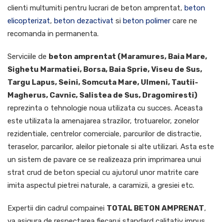
clienti multumiti pentru lucrari de beton amprentat,
beton
elicopterizat
,
beton dezactivat
si
beton polimer
care ne
recomanda in permanenta.
Serviciile de
beton amprentat (Maramures, Baia Mare,
Sighetu Marmatiei, Borsa, Baia Sprie, Viseu de Sus,
Targu Lapus, Seini, Somcuta Mare, Ulmeni, Tautii-
Magherus, Cavnic, Salistea de Sus, Dragomiresti)
reprezinta o tehnologie noua utilizata cu succes. Aceasta
este utilizata la amenajarea strazilor, trotuarelor, zonelor
rezidentiale, centrelor comerciale, parcurilor de distractie,
teraselor, parcarilor, aleilor pietonale si alte utilizari. Asta este
un sistem de pavare ce se realizeaza prin imprimarea unui
strat crud de beton special cu ajutorul unor matrite care
imita aspectul pietrei naturale, a caramizii, a gresiei etc.
Expertii din cadrul compainei
TOTAL BETON AMPRENAT
,
va asigura de respectarea fiecarui standard calitativ impus