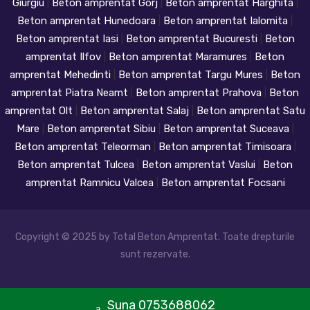
Giurgiu
|
Beton amprentat Gorj
|
Beton amprentat Harghita
|
Beton amprentat Hunedoara
|
Beton amprentat Ialomita
|
Beton amprentat Iasi
|
Beton amprentat Bucuresti
|
Beton
amprentat Ilfov
|
Beton amprentat Maramures
|
Beton
amprentat Mehedinti
|
Beton amprentat Targu Mures
|
Beton
amprentat Piatra Neamt
|
Beton amprentat Prahova
|
Beton
amprentat Olt
|
Beton amprentat Salaj
|
Beton amprentat Satu
Mare
|
Beton amprentat Sibiu
|
Beton amprentat Suceava
|
Beton amprentat Teleorman
|
Beton amprentat Timisoara
|
Beton amprentat Tulcea
|
Beton amprentat Vaslui
|
Beton
amprentat Ramnicu Valcea
|
Beton amprentat Focsani
Copyright © 2025 by Total Beton Amprentat. Toate drepturile
sunt rezervate.
Suna 0753688062